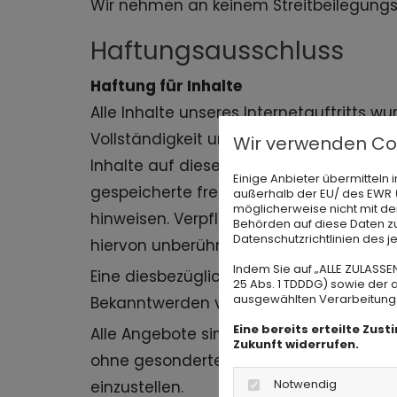
Wir nehmen an keinem Streitbeilegungsve
Haftungsausschluss
Haftung für Inhalte
Alle Inhalte unseres Internetauftritts w
Vollständigkeit und Aktualität der Inha
Wir verwenden Co
Inhalte auf diesen Seiten nach den allg
Einige Anbieter übermittel
gespeicherte fremde Informationen zu 
außerhalb der EU/ des EWR (D
möglicherweise nicht mit de
hinweisen. Verpflichtungen zur Entfer
Behörden auf diese Daten zu
Datenschutzrichtlinien des j
hiervon unberührt.
Indem Sie auf „ALLE ZULASSE
Eine diesbezügliche Haftung ist jedoch
25 Abs. 1 TDDDG) sowie der 
ausgewählten Verarbeitungszw
Bekanntwerden von den o.g. Rechtsverle
Eine bereits erteilte Zus
Alle Angebote sind freibleibend und unv
Zukunft widerrufen.
ohne gesonderte Ankündigung zu verände
Notwendig
einzustellen.