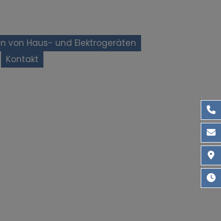
n von Haus- und Elektrogeräten
Kontakt
01
ele
Sta
Mon