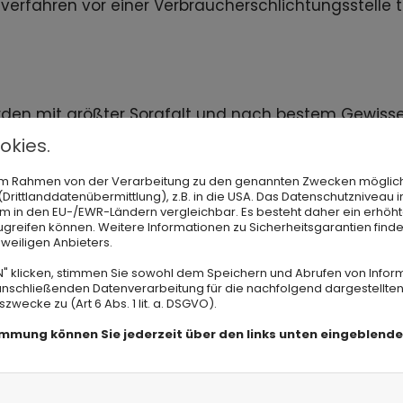
rfahren vor einer Verbraucherschlichtungsstelle te
urden mit größter Sorgfalt und nach bestem Gewissen e
lte können wir jedoch keine Gewähr übernehmen. Als 
okies.
emeinen Gesetzen verantwortlich. Wir sind jedoch ni
n im Rahmen von der Verarbeitung zu den genannten Zwecken möglic
überwachen oder nach Umständen zu forschen, die a
rittlanddatenübermittlung), z.B. in die USA. Das Datenschutzniveau i
m in den EU-/EWR-Ländern vergleichbar. Es besteht daher ein erhöhte
nung oder Sperrung der Nutzung von Informationen 
greifen können. Weitere Informationen zu Sicherheitsgarantien finde
eweiligen Anbieters.
N" klicken, stimmen Sie sowohl dem Speichern und Abrufen von Infor
 erst ab dem Zeitpunkt der Kenntniserlangung einer 
anschließenden Datenverarbeitung für die nachfolgend dargestellten
ecke zu (Art 6 Abs. 1 lit. a. DSGVO).
tzungen werden wir diese Inhalte unverzüglich entf
timmung können Sie jederzeit über den links unten eingeblend
erbindlich. Wir behalten uns ausdrücklich vor, Teil
rn, zu ergänzen, zu löschen oder die Veröffentlic